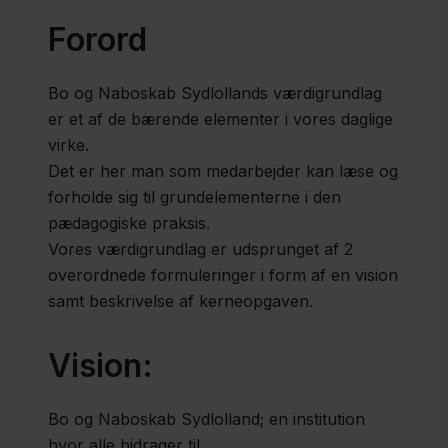
KulturParken
Forord
Bo og Naboskab Sydlollands værdigrundlag
Shelterplads
er et af de bærende elementer i vores daglige
virke.
Dyreparken
Det er her man som medarbejder kan læse og
forholde sig til grundelementerne i den
pædagogiske praksis.
Kontaktoplysninger
Vores værdigrundlag er udsprunget af 2
overordnede formuleringer i form af en vision
samt beskrivelse af kerneopgaven.
Vision:
Bo og Naboskab Sydlolland; en institution
hvor alle bidrager til,