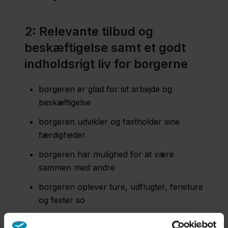
2: Relevante tilbud og
beskæftigelse samt et godt
indholdsrigt liv for borgerne
borgeren er glad for sit arbejde og
beskæftigelse
borgeren udvikler og fastholder sine
færdigheder
borgeren har mulighed for at være
sammen med andre
borgeren oplever ture, udflugter, ferieture
og fester so
relevante og spændende