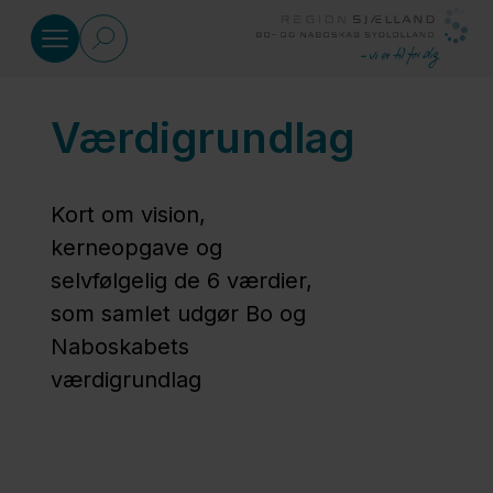
Gå til indhold
Værdigrundlag
Om os
Værdigrundlag
Kort om vision,
kerneopgave og
selvfølgelig de 6 værdier,
Årshjul
som samlet udgør Bo og
Naboskabets
Historie
værdigrundlag
Motionsrum