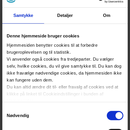
borgeren har gode muligheder for at
besøge og få besøg af familie og venner
Samtykke
Detaljer
Om
borgeren udøver selv- og
medbestemmelse og oplever deraf
Denne hjemmeside bruger cookies
indflydelse på eget liv
Hjemmesiden benytter cookies til at forbedre
brugeroplevelsen og til statistik.
3: Dygtige medarbejdere
Vi anvender også cookies fra tredjeparter. Du vælger
selv, hvilke cookies, du vil give samtykke til. Du kan dog
ikke fravælge nødvendige cookies, da hjemmesiden ikke
borgeren oplever medarbejderne som
kan fungere uden dem.
tillidsfulde medarbejdere
Du kan altid ændre dit til- eller fravalg af cookies ved at
borgeren får den hjælp der er behov for
klikke på linket til Cookieindstillinger i bunden af
hjemmesiden.
borgeren oplever at medarbejderne er
Samtykkevalg
nærværende
Læs mere om brugen af cookies på vores hjemmeside
Nødvendig
ved at klikke ’Vis detaljer’.
borgeren har høj grad af
Læs mere om vores behandling af personoplysninger
medbestemmelse og planlægning i