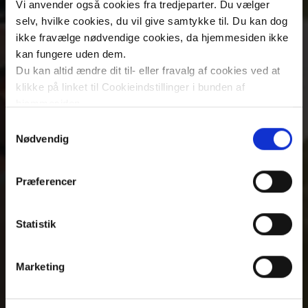
Vi anvender også cookies fra tredjeparter. Du vælger
selv, hvilke cookies, du vil give samtykke til. Du kan dog
ikke fravælge nødvendige cookies, da hjemmesiden ikke
kan fungere uden dem.
Du kan altid ændre dit til- eller fravalg af cookies ved at
klikke på linket til Cookieindstillinger i bunden af
hjemmesiden.
Samtykkevalg
Læs mere om brugen af cookies på vores hjemmeside
Nødvendig
ved at klikke ’Vis detaljer’.
Læs mere om vores behandling af personoplysninger
Præferencer
her
.
Bo og Naboskab
Statistik
Bo- og beskæftigelsestilbud til voksne
Marketing
borgere med betydelig fysisk og/eller
psykisk funktionsnedsættelse, herunder