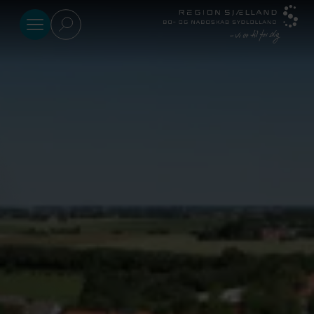
Gå til indhold
Afdelinger
Kommune
Pårørende
Om
os